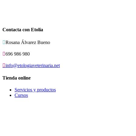
Contacta con Etolia

Rosana Álvarez Bueno

696 986 980

info@etologiaveterinaria.net
Tienda online
Servicios y productos
Cursos