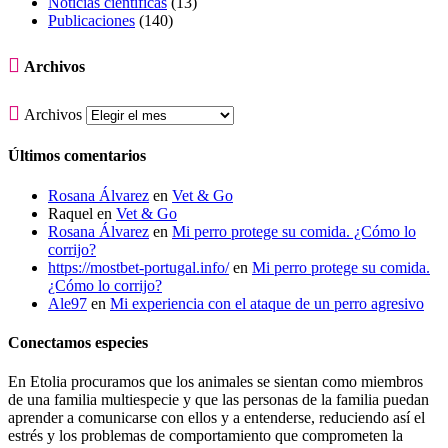
Noticias científicas
(13)
Publicaciones
(140)

Archivos

Archivos
Últimos comentarios
Rosana Álvarez
en
Vet & Go
Raquel
en
Vet & Go
Rosana Álvarez
en
Mi perro protege su comida. ¿Cómo lo
corrijo?
https://mostbet-portugal.info/
en
Mi perro protege su comida.
¿Cómo lo corrijo?
Ale97
en
Mi experiencia con el ataque de un perro agresivo
Conectamos especies
En Etolia procuramos que los animales se sientan como miembros
de una familia multiespecie y que las personas de la familia puedan
aprender a comunicarse con ellos y a entenderse, reduciendo así el
estrés y los problemas de comportamiento que comprometen la