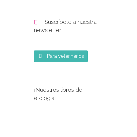

Suscríbete a nuestra
newsletter
Para veterinarios

¡Nuestros libros de
etología!