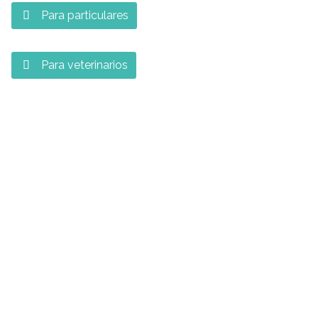
Para particulares

Para veterinarios
