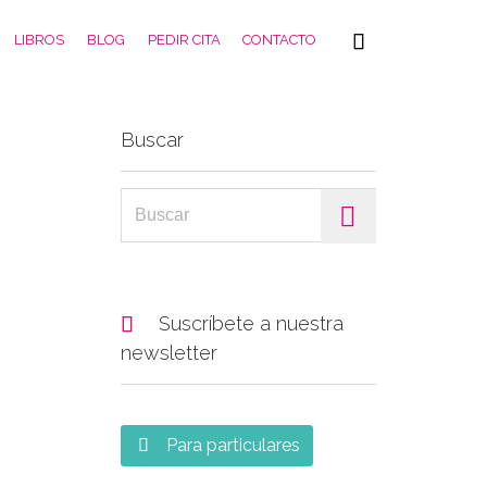
Skip

LIBROS
BLOG
PEDIR CITA
CONTACTO
to
content
Buscar
Search for:

Suscríbete a nuestra
newsletter
Para particulares
