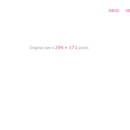
INICIO
SE
294 × 171
Original size is
pixels