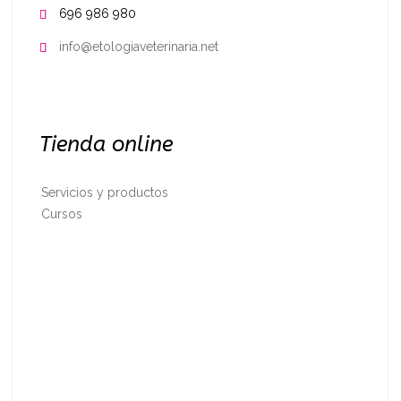
696 986 980

info@etologiaveterinaria.net

Tienda online
Servicios y productos
Cursos