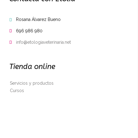
Rosana Álvarez Bueno

696 986 980

info@etologiaveterinaria.net

Tienda online
Servicios y productos
Cursos