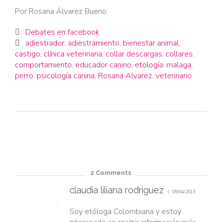
Por Rosana Álvarez Bueno.
Category
Debates en facebook

Tags
adiestrador
,
adiestramiento
,
bienestar animal
,

castigo
,
clínica veterinaria
,
collar descargas
,
collares
,
comportamiento
,
educador canino
,
etología
,
malaga
,
perro
,
psicología canina
,
Rosana Alvarez
,
veterinario
2
Comments
claudia liliana rodriguez
09/04/2015
Soy etóloga Colombiana y estoy