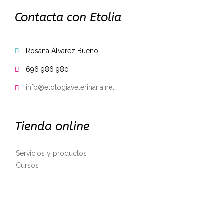
Contacta con Etolia
Rosana Álvarez Bueno

696 986 980

info@etologiaveterinaria.net

Tienda online
Servicios y productos
Cursos