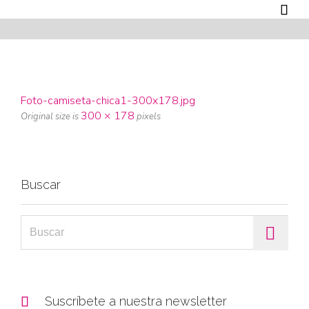

Foto-camiseta-chica1-300x178.jpg
300 × 178
Original size is
pixels
Buscar
Search for:

Suscríbete a nuestra newsletter