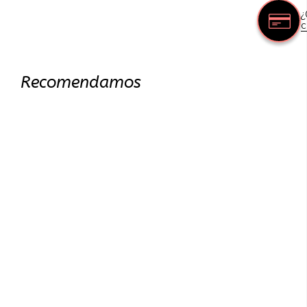
¿
c
Recomendamos