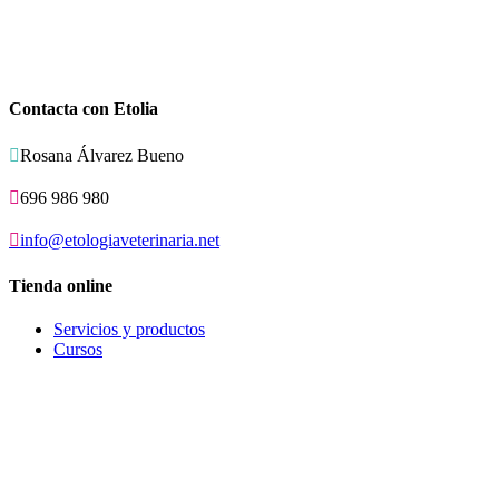
Contacta con Etolia

Rosana Álvarez Bueno

696 986 980

info@etologiaveterinaria.net
Tienda online
Servicios y productos
Cursos