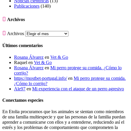
Noticias científicas
(13)
Publicaciones
(140)

Archivos

Archivos
Últimos comentarios
Rosana Álvarez
en
Vet & Go
Raquel
en
Vet & Go
Rosana Álvarez
en
Mi perro protege su comida. ¿Cómo lo
corrijo?
https://mostbet-portugal.info/
en
Mi perro protege su comida.
¿Cómo lo corrijo?
Ale97
en
Mi experiencia con el ataque de un perro agresivo
Conectamos especies
En Etolia procuramos que los animales se sientan como miembros
de una familia multiespecie y que las personas de la familia puedan
aprender a comunicarse con ellos y a entenderse, reduciendo así el
estrés y los problemas de comportamiento que comprometen la