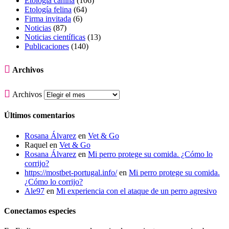
Etología canina
(106)
Etología felina
(64)
Firma invitada
(6)
Noticias
(87)
Noticias científicas
(13)
Publicaciones
(140)

Archivos

Archivos
Últimos comentarios
Rosana Álvarez
en
Vet & Go
Raquel
en
Vet & Go
Rosana Álvarez
en
Mi perro protege su comida. ¿Cómo lo
corrijo?
https://mostbet-portugal.info/
en
Mi perro protege su comida.
¿Cómo lo corrijo?
Ale97
en
Mi experiencia con el ataque de un perro agresivo
Conectamos especies