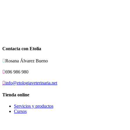
Contacta con Etolia

Rosana Álvarez Bueno

696 986 980

info@etologiaveterinaria.net
Tienda online
Servicios y productos
Cursos