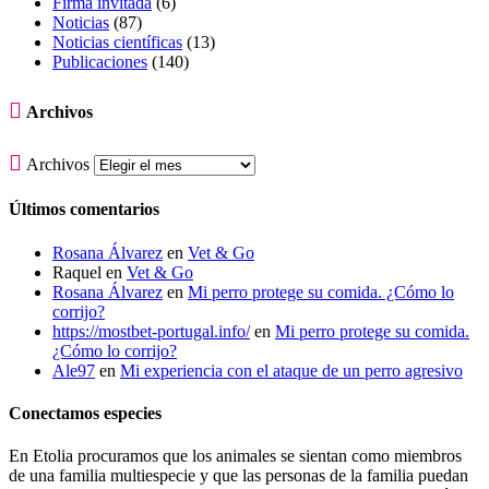
Firma invitada
(6)
Noticias
(87)
Noticias científicas
(13)
Publicaciones
(140)

Archivos

Archivos
Últimos comentarios
Rosana Álvarez
en
Vet & Go
Raquel
en
Vet & Go
Rosana Álvarez
en
Mi perro protege su comida. ¿Cómo lo
corrijo?
https://mostbet-portugal.info/
en
Mi perro protege su comida.
¿Cómo lo corrijo?
Ale97
en
Mi experiencia con el ataque de un perro agresivo
Conectamos especies
En Etolia procuramos que los animales se sientan como miembros
de una familia multiespecie y que las personas de la familia puedan