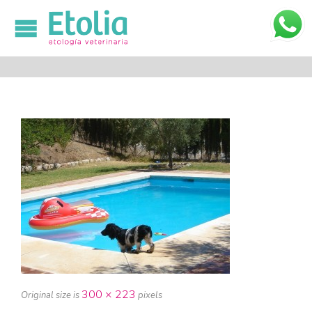

300 × 223
Original size is
pixels