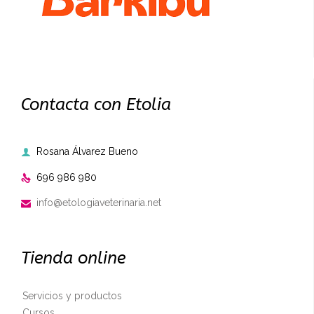
Contacta con Etolia
Rosana Álvarez Bueno

696 986 980

info@etologiaveterinaria.net

Tienda online
Servicios y productos
Cursos