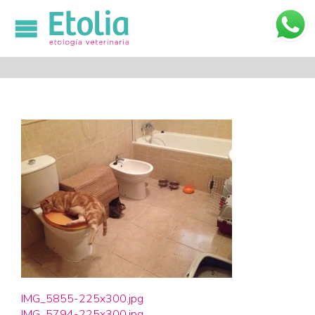

IMG_5855-225x300.jpg
IMG_5794-225x300.jpg