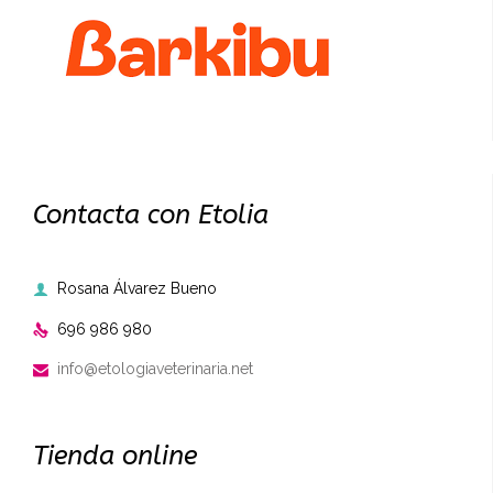
Contacta con Etolia
Rosana Álvarez Bueno

696 986 980

info@etologiaveterinaria.net

Tienda online