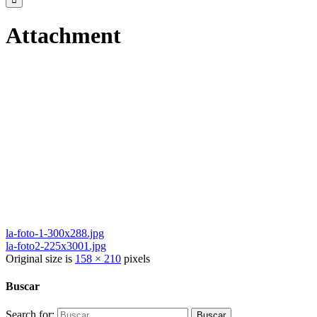
Attachment
la-foto-1-300x288.jpg
la-foto2-225x3001.jpg
Original size is
158 × 210
pixels
Buscar
Search for: