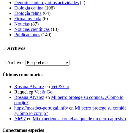
Deporte canino y otras actividades
(2)
Etología canina
(106)
Etología felina
(64)
Firma invitada
(6)
Noticias
(87)
Noticias científicas
(13)
Publicaciones
(140)

Archivos

Archivos
Últimos comentarios
Rosana Álvarez
en
Vet & Go
Raquel
en
Vet & Go
Rosana Álvarez
en
Mi perro protege su comida. ¿Cómo lo
corrijo?
https://mostbet-portugal.info/
en
Mi perro protege su comida.
¿Cómo lo corrijo?
Ale97
en
Mi experiencia con el ataque de un perro agresivo
Conectamos especies