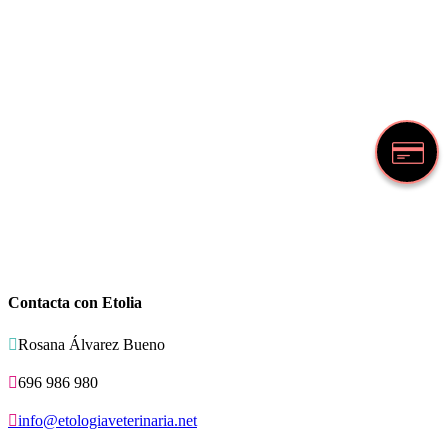
Contacta con Etolia

Rosana Álvarez Bueno

696 986 980

info@etologiaveterinaria.net