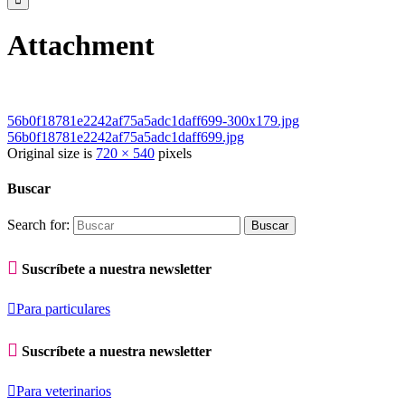
Attachment
56b0f18781e2242af75a5adc1daff699-300x179.jpg
56b0f18781e2242af75a5adc1daff699.jpg
Original size is
720 × 540
pixels
Buscar
Search for:

Suscríbete a nuestra newsletter

Para particulares

Suscríbete a nuestra newsletter

Para veterinarios