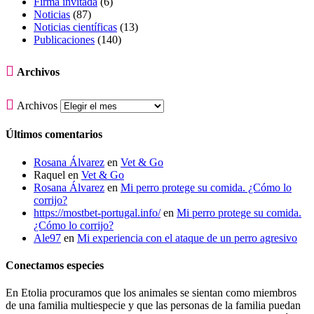
Firma invitada
(6)
Noticias
(87)
Noticias científicas
(13)
Publicaciones
(140)

Archivos

Archivos
Últimos comentarios
Rosana Álvarez
en
Vet & Go
Raquel
en
Vet & Go
Rosana Álvarez
en
Mi perro protege su comida. ¿Cómo lo
corrijo?
https://mostbet-portugal.info/
en
Mi perro protege su comida.
¿Cómo lo corrijo?
Ale97
en
Mi experiencia con el ataque de un perro agresivo
Conectamos especies
En Etolia procuramos que los animales se sientan como miembros
de una familia multiespecie y que las personas de la familia puedan