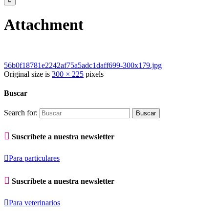
Attachment
56b0f18781e2242af75a5adc1daff699-300x179.jpg
Original size is
300 × 225
pixels
Buscar
Search for:

Suscríbete a nuestra newsletter

Para particulares

Suscríbete a nuestra newsletter

Para veterinarios