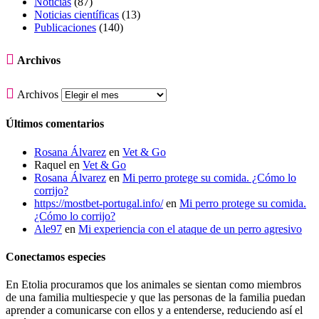
Noticias
(87)
Noticias científicas
(13)
Publicaciones
(140)

Archivos

Archivos
Últimos comentarios
Rosana Álvarez
en
Vet & Go
Raquel
en
Vet & Go
Rosana Álvarez
en
Mi perro protege su comida. ¿Cómo lo
corrijo?
https://mostbet-portugal.info/
en
Mi perro protege su comida.
¿Cómo lo corrijo?
Ale97
en
Mi experiencia con el ataque de un perro agresivo
Conectamos especies
En Etolia procuramos que los animales se sientan como miembros
de una familia multiespecie y que las personas de la familia puedan
aprender a comunicarse con ellos y a entenderse, reduciendo así el