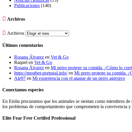
Noticias científicas
(13)
Publicaciones
(140)

Archivos

Archivos
Últimos comentarios
Rosana Álvarez
en
Vet & Go
Raquel
en
Vet & Go
Rosana Álvarez
en
Mi perro protege su comida. ¿Cómo lo corr
https://mostbet-portugal.info/
en
Mi perro protege su comida. ¿
Ale97
en
Mi experiencia con el ataque de un perro agresivo
Conectamos especies
En Etolia procuramos que los animales se sientan como miembros de una
los problemas de comportamiento que comprometen la convivencia y g
Elite Fear Free Certifed Professional