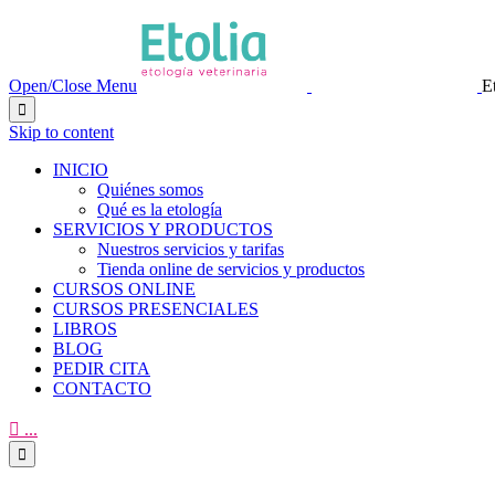
Open/Close Menu
E

Skip to content
INICIO
Quiénes somos
Qué es la etología
SERVICIOS Y PRODUCTOS
Nuestros servicios y tarifas
Tienda online de servicios y productos
CURSOS ONLINE
CURSOS PRESENCIALES
LIBROS
BLOG
PEDIR CITA
CONTACTO

...
