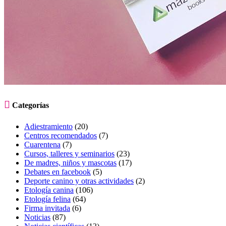

Categorías
Adiestramiento
(20)
Centros recomendados
(7)
Cuarentena
(7)
Cursos, talleres y seminarios
(23)
De madres, niños y mascotas
(17)
Debates en facebook
(5)
Deporte canino y otras actividades
(2)
Etología canina
(106)
Etología felina
(64)
Firma invitada
(6)
Noticias
(87)