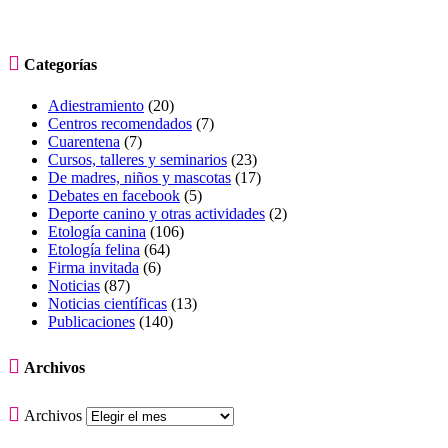

Categorías
Adiestramiento
(20)
Centros recomendados
(7)
Cuarentena
(7)
Cursos, talleres y seminarios
(23)
De madres, niños y mascotas
(17)
Debates en facebook
(5)
Deporte canino y otras actividades
(2)
Etología canina
(106)
Etología felina
(64)
Firma invitada
(6)
Noticias
(87)
Noticias científicas
(13)
Publicaciones
(140)

Archivos

Archivos