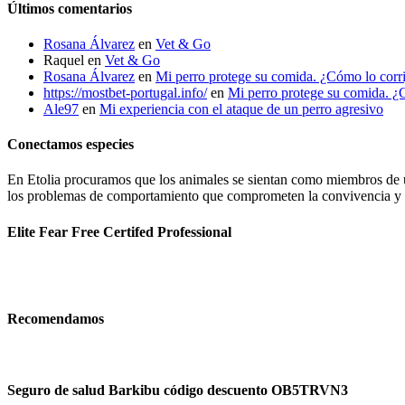
Últimos comentarios
Rosana Álvarez
en
Vet & Go
Raquel
en
Vet & Go
Rosana Álvarez
en
Mi perro protege su comida. ¿Cómo lo corr
https://mostbet-portugal.info/
en
Mi perro protege su comida. ¿
Ale97
en
Mi experiencia con el ataque de un perro agresivo
Conectamos especies
En Etolia procuramos que los animales se sientan como miembros de una
los problemas de comportamiento que comprometen la convivencia y g
Elite Fear Free Certifed Professional
Recomendamos
Seguro de salud Barkibu código descuento OB5TRVN3