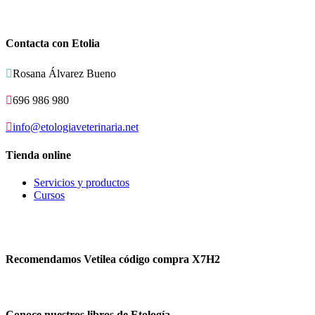
Contacta con Etolia

Rosana Álvarez Bueno

696 986 980

info@etologiaveterinaria.net
Tienda online
Servicios y productos
Cursos
Recomendamos Vetilea código compra X7H2
Conoce nuestros libros de Etología