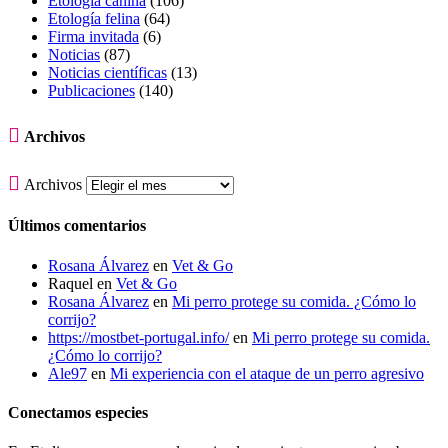
Etología canina
(106)
Etología felina
(64)
Firma invitada
(6)
Noticias
(87)
Noticias científicas
(13)
Publicaciones
(140)

Archivos

Archivos
Últimos comentarios
Rosana Álvarez
en
Vet & Go
Raquel
en
Vet & Go
Rosana Álvarez
en
Mi perro protege su comida. ¿Cómo lo
corrijo?
https://mostbet-portugal.info/
en
Mi perro protege su comida.
¿Cómo lo corrijo?
Ale97
en
Mi experiencia con el ataque de un perro agresivo
Conectamos especies