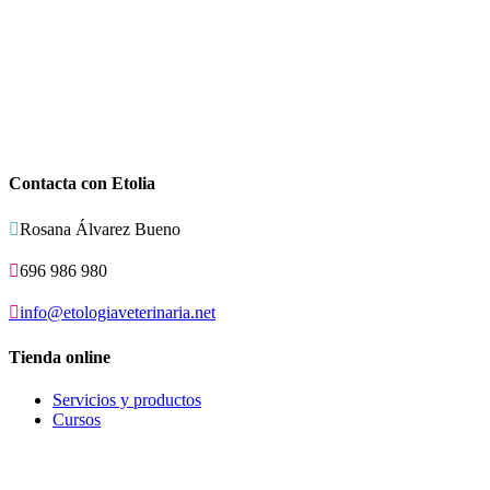
Contacta con Etolia

Rosana Álvarez Bueno

696 986 980

info@etologiaveterinaria.net
Tienda online
Servicios y productos
Cursos