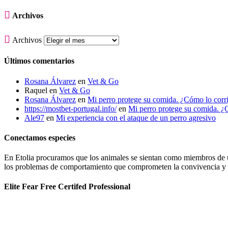

Archivos

Archivos
Últimos comentarios
Rosana Álvarez
en
Vet & Go
Raquel
en
Vet & Go
Rosana Álvarez
en
Mi perro protege su comida. ¿Cómo lo corr
https://mostbet-portugal.info/
en
Mi perro protege su comida. ¿
Ale97
en
Mi experiencia con el ataque de un perro agresivo
Conectamos especies
En Etolia procuramos que los animales se sientan como miembros de una
los problemas de comportamiento que comprometen la convivencia y g
Elite Fear Free Certifed Professional