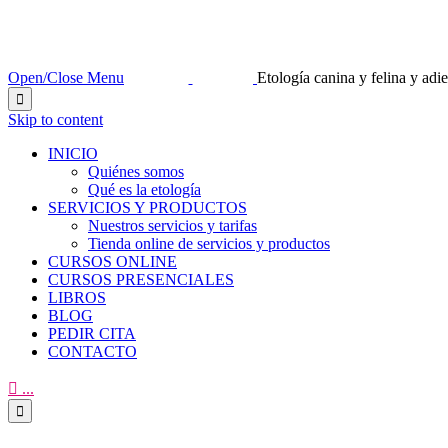
Open/Close Menu
Etología canina y felina y ad

Skip to content
INICIO
Quiénes somos
Qué es la etología
SERVICIOS Y PRODUCTOS
Nuestros servicios y tarifas
Tienda online de servicios y productos
CURSOS ONLINE
CURSOS PRESENCIALES
LIBROS
BLOG
PEDIR CITA
CONTACTO

...
