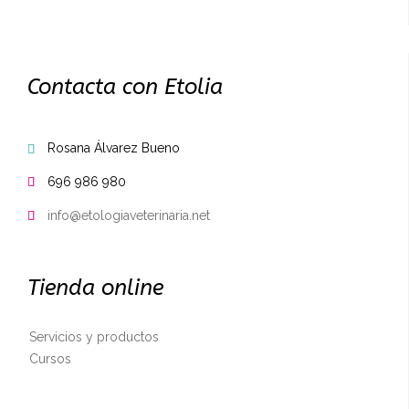
Contacta con Etolia
Rosana Álvarez Bueno

696 986 980

info@etologiaveterinaria.net

Tienda online
Servicios y productos
Cursos