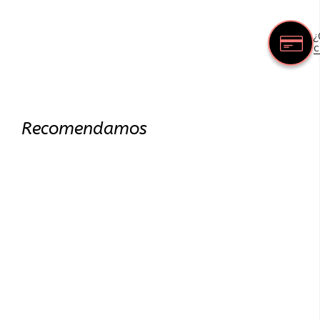
¿
c
Recomendamos