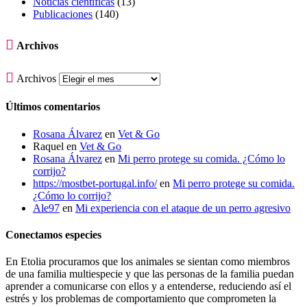
Noticias científicas
(13)
Publicaciones
(140)

Archivos

Archivos
Últimos comentarios
Rosana Álvarez
en
Vet & Go
Raquel
en
Vet & Go
Rosana Álvarez
en
Mi perro protege su comida. ¿Cómo lo
corrijo?
https://mostbet-portugal.info/
en
Mi perro protege su comida.
¿Cómo lo corrijo?
Ale97
en
Mi experiencia con el ataque de un perro agresivo
Conectamos especies
En Etolia procuramos que los animales se sientan como miembros
de una familia multiespecie y que las personas de la familia puedan
aprender a comunicarse con ellos y a entenderse, reduciendo así el
estrés y los problemas de comportamiento que comprometen la