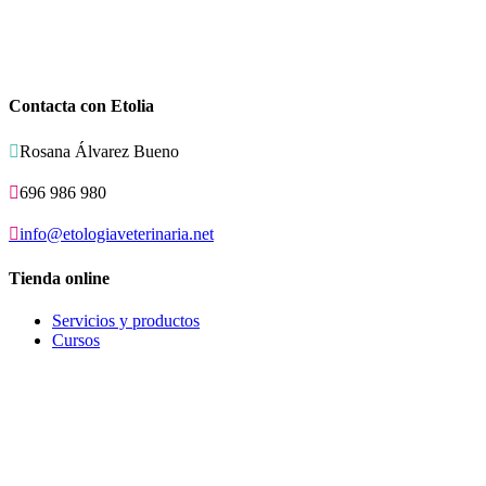
Contacta con Etolia

Rosana Álvarez Bueno

696 986 980

info@etologiaveterinaria.net
Tienda online
Servicios y productos
Cursos