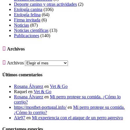
Deporte canino y otras actividades
(2)
Etología canina
(106)
Etología felina
(64)
Firma invitada
(6)
Noticias
(87)
Noticias científicas
(13)
Publicaciones
(140)

Archivos

Archivos
Últimos comentarios
Rosana Álvarez
en
Vet & Go
Raquel
en
Vet & Go
Rosana Álvarez
en
Mi perro protege su comida. ¿Cómo lo
corrijo?
https://mostbet-portugal.info/
en
Mi perro protege su comida.
¿Cómo lo corrijo?
Ale97
en
Mi experiencia con el ataque de un perro agresivo
Conectamos especies