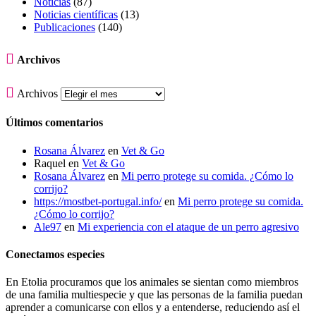
Noticias
(87)
Noticias científicas
(13)
Publicaciones
(140)

Archivos

Archivos
Últimos comentarios
Rosana Álvarez
en
Vet & Go
Raquel
en
Vet & Go
Rosana Álvarez
en
Mi perro protege su comida. ¿Cómo lo
corrijo?
https://mostbet-portugal.info/
en
Mi perro protege su comida.
¿Cómo lo corrijo?
Ale97
en
Mi experiencia con el ataque de un perro agresivo
Conectamos especies
En Etolia procuramos que los animales se sientan como miembros
de una familia multiespecie y que las personas de la familia puedan
aprender a comunicarse con ellos y a entenderse, reduciendo así el