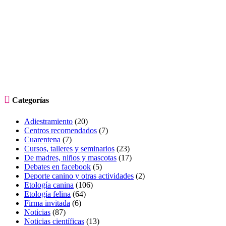

Categorías
Adiestramiento
(20)
Centros recomendados
(7)
Cuarentena
(7)
Cursos, talleres y seminarios
(23)
De madres, niños y mascotas
(17)
Debates en facebook
(5)
Deporte canino y otras actividades
(2)
Etología canina
(106)
Etología felina
(64)
Firma invitada
(6)
Noticias
(87)
Noticias científicas
(13)