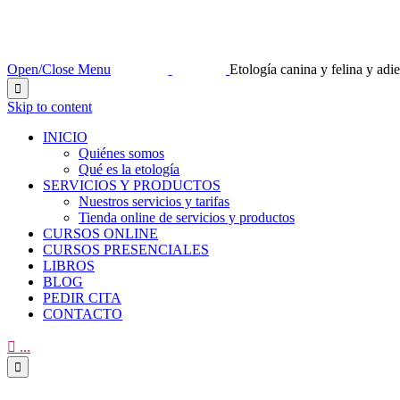
Open/Close Menu
Etología canina y felina y ad

Skip to content
INICIO
Quiénes somos
Qué es la etología
SERVICIOS Y PRODUCTOS
Nuestros servicios y tarifas
Tienda online de servicios y productos
CURSOS ONLINE
CURSOS PRESENCIALES
LIBROS
BLOG
PEDIR CITA
CONTACTO

...
