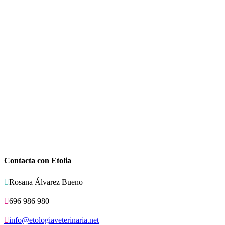
Contacta con Etolia

Rosana Álvarez Bueno

696 986 980

info@etologiaveterinaria.net