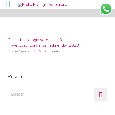

Consulta etología veterinaria 3
TravelGuau_ConfianzaPetFriendly_2023
305 × 165
Original size is
pixels
Buscar
Search for: