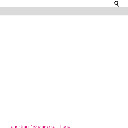

Logo-trans@2x-ai-color_ Logo