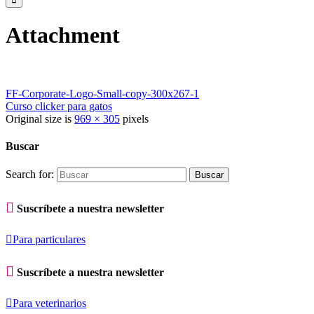
Attachment
FF-Corporate-Logo-Small-copy-300x267-1
Curso clicker para gatos
Original size is
969 × 305
pixels
Buscar
Search for:

Suscríbete a nuestra newsletter

Para particulares

Suscríbete a nuestra newsletter

Para veterinarios