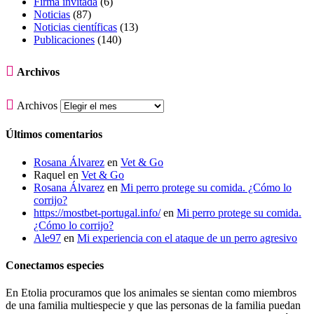
Firma invitada
(6)
Noticias
(87)
Noticias científicas
(13)
Publicaciones
(140)

Archivos

Archivos
Últimos comentarios
Rosana Álvarez
en
Vet & Go
Raquel
en
Vet & Go
Rosana Álvarez
en
Mi perro protege su comida. ¿Cómo lo
corrijo?
https://mostbet-portugal.info/
en
Mi perro protege su comida.
¿Cómo lo corrijo?
Ale97
en
Mi experiencia con el ataque de un perro agresivo
Conectamos especies
En Etolia procuramos que los animales se sientan como miembros
de una familia multiespecie y que las personas de la familia puedan