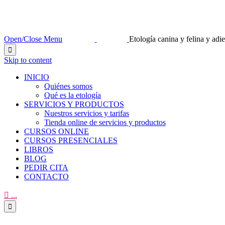
Open/Close Menu
Etología canina y felina y ad

Skip to content
INICIO
Quiénes somos
Qué es la etología
SERVICIOS Y PRODUCTOS
Nuestros servicios y tarifas
Tienda online de servicios y productos
CURSOS ONLINE
CURSOS PRESENCIALES
LIBROS
BLOG
PEDIR CITA
CONTACTO

...
