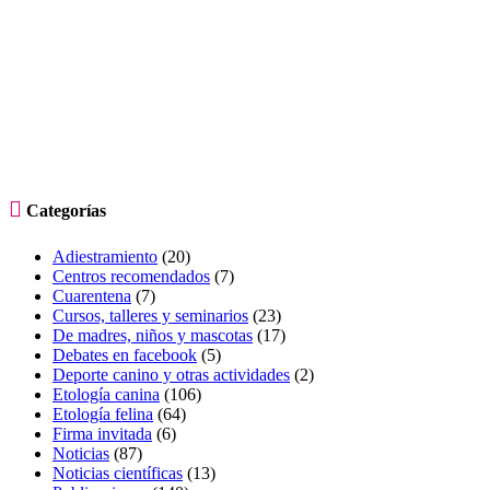

Categorías
Adiestramiento
(20)
Centros recomendados
(7)
Cuarentena
(7)
Cursos, talleres y seminarios
(23)
De madres, niños y mascotas
(17)
Debates en facebook
(5)
Deporte canino y otras actividades
(2)
Etología canina
(106)
Etología felina
(64)
Firma invitada
(6)
Noticias
(87)
Noticias científicas
(13)