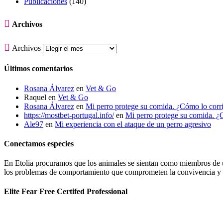
Publicaciones
(140)

Archivos

Archivos
Últimos comentarios
Rosana Álvarez
en
Vet & Go
Raquel
en
Vet & Go
Rosana Álvarez
en
Mi perro protege su comida. ¿Cómo lo corr
https://mostbet-portugal.info/
en
Mi perro protege su comida. ¿
Ale97
en
Mi experiencia con el ataque de un perro agresivo
Conectamos especies
En Etolia procuramos que los animales se sientan como miembros de una
los problemas de comportamiento que comprometen la convivencia y g
Elite Fear Free Certifed Professional