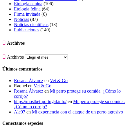
Etología canina
(106)
Etología felina
(64)
Firma invitada
(6)
Noticias
(87)
Noticias científicas
(13)
Publicaciones
(140)

Archivos

Archivos
Últimos comentarios
Rosana Álvarez
en
Vet & Go
Raquel
en
Vet & Go
Rosana Álvarez
en
Mi perro protege su comida. ¿Cómo lo
corrijo?
https://mostbet-portugal.info/
en
Mi perro protege su comida.
¿Cómo lo corrijo?
Ale97
en
Mi experiencia con el ataque de un perro agresivo
Conectamos especies