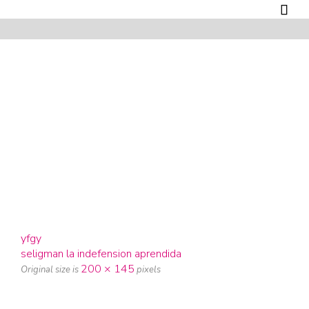

yfgy
seligman la indefension aprendida
200 × 145
Original size is
pixels