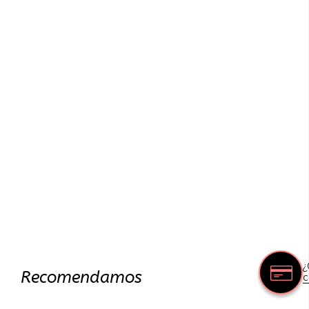
¿
Recomendamos
c