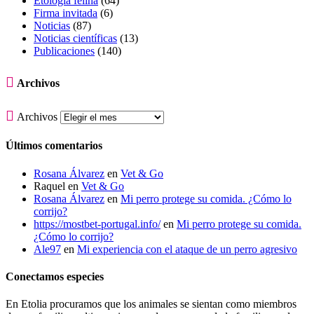
Etología felina
(64)
Firma invitada
(6)
Noticias
(87)
Noticias científicas
(13)
Publicaciones
(140)

Archivos

Archivos
Últimos comentarios
Rosana Álvarez
en
Vet & Go
Raquel
en
Vet & Go
Rosana Álvarez
en
Mi perro protege su comida. ¿Cómo lo
corrijo?
https://mostbet-portugal.info/
en
Mi perro protege su comida.
¿Cómo lo corrijo?
Ale97
en
Mi experiencia con el ataque de un perro agresivo
Conectamos especies
En Etolia procuramos que los animales se sientan como miembros