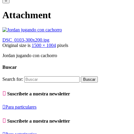
Attachment
DSC_0103-300x200.jpg
Original size is
1500 × 1004
pixels
Jordan jugando con cachorro
Buscar
Search for:

Suscríbete a nuestra newsletter

Para particulares

Suscríbete a nuestra newsletter