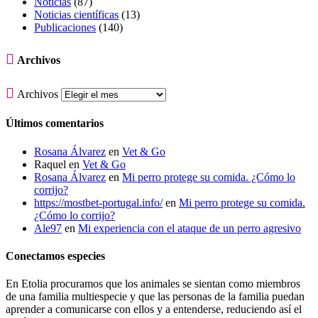
Noticias
(87)
Noticias científicas
(13)
Publicaciones
(140)

Archivos

Archivos
Últimos comentarios
Rosana Álvarez
en
Vet & Go
Raquel
en
Vet & Go
Rosana Álvarez
en
Mi perro protege su comida. ¿Cómo lo
corrijo?
https://mostbet-portugal.info/
en
Mi perro protege su comida.
¿Cómo lo corrijo?
Ale97
en
Mi experiencia con el ataque de un perro agresivo
Conectamos especies
En Etolia procuramos que los animales se sientan como miembros
de una familia multiespecie y que las personas de la familia puedan
aprender a comunicarse con ellos y a entenderse, reduciendo así el