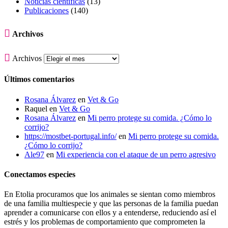
Noticias científicas
(13)
Publicaciones
(140)

Archivos

Archivos
Últimos comentarios
Rosana Álvarez
en
Vet & Go
Raquel
en
Vet & Go
Rosana Álvarez
en
Mi perro protege su comida. ¿Cómo lo
corrijo?
https://mostbet-portugal.info/
en
Mi perro protege su comida.
¿Cómo lo corrijo?
Ale97
en
Mi experiencia con el ataque de un perro agresivo
Conectamos especies
En Etolia procuramos que los animales se sientan como miembros
de una familia multiespecie y que las personas de la familia puedan
aprender a comunicarse con ellos y a entenderse, reduciendo así el
estrés y los problemas de comportamiento que comprometen la