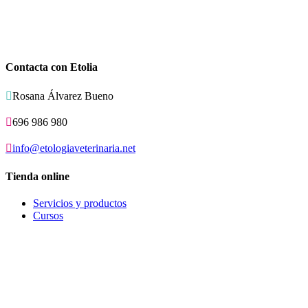
Contacta con Etolia

Rosana Álvarez Bueno

696 986 980

info@etologiaveterinaria.net
Tienda online
Servicios y productos
Cursos