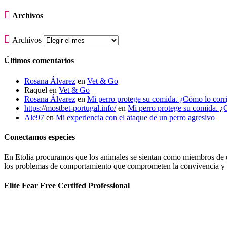

Archivos

Archivos
Últimos comentarios
Rosana Álvarez
en
Vet & Go
Raquel
en
Vet & Go
Rosana Álvarez
en
Mi perro protege su comida. ¿Cómo lo corr
https://mostbet-portugal.info/
en
Mi perro protege su comida. ¿
Ale97
en
Mi experiencia con el ataque de un perro agresivo
Conectamos especies
En Etolia procuramos que los animales se sientan como miembros de una
los problemas de comportamiento que comprometen la convivencia y g
Elite Fear Free Certifed Professional