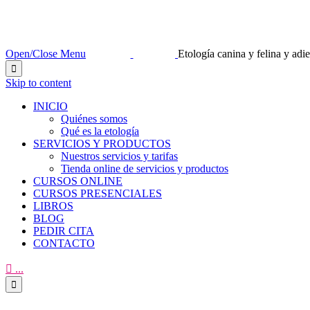
Open/Close Menu
Etología canina y felina y ad

Skip to content
INICIO
Quiénes somos
Qué es la etología
SERVICIOS Y PRODUCTOS
Nuestros servicios y tarifas
Tienda online de servicios y productos
CURSOS ONLINE
CURSOS PRESENCIALES
LIBROS
BLOG
PEDIR CITA
CONTACTO

...
