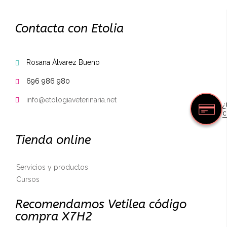
Contacta con Etolia
Rosana Álvarez Bueno

696 986 980

info@etologiaveterinaria.net

¿
c
Tienda online
Servicios y productos
Cursos
Recomendamos Vetilea código
compra X7H2