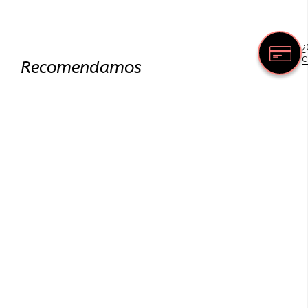
¿
c
Recomendamos