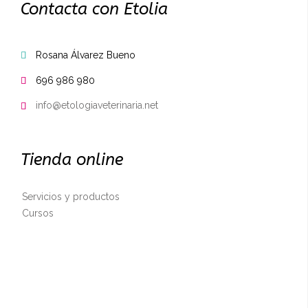
Contacta con Etolia
Rosana Álvarez Bueno

696 986 980

info@etologiaveterinaria.net

Tienda online
Servicios y productos
Cursos