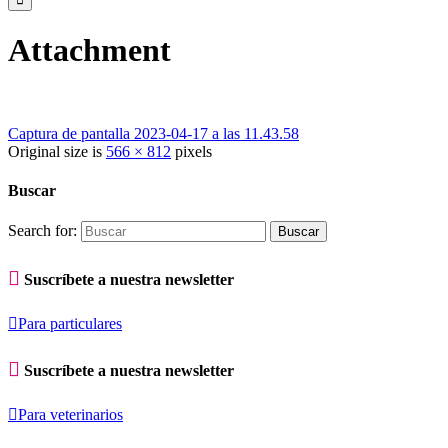
Attachment
Captura de pantalla 2023-04-17 a las 11.43.58
Original size is
566 × 812
pixels
Buscar
Search for:

Suscríbete a nuestra newsletter

Para particulares

Suscríbete a nuestra newsletter

Para veterinarios