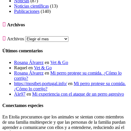
Noticias
(87)
Noticias científicas
(13)
Publicaciones
(140)

Archivos

Archivos
Últimos comentarios
Rosana Álvarez
en
Vet & Go
Raquel
en
Vet & Go
Rosana Álvarez
en
Mi perro protege su comida. ¿Cómo lo
corrijo?
https://mostbet-portugal.info/
en
Mi perro protege su comida.
¿Cómo lo corrijo?
Ale97
en
Mi experiencia con el ataque de un perro agresivo
Conectamos especies
En Etolia procuramos que los animales se sientan como miembros
de una familia multiespecie y que las personas de la familia puedan
aprender a comunicarse con ellos y a entenderse, reduciendo así el