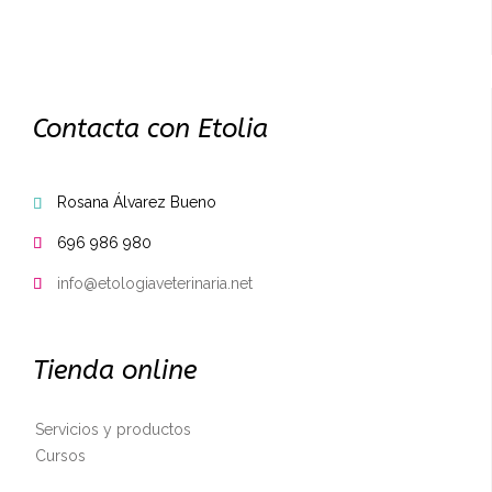
Contacta con Etolia
Rosana Álvarez Bueno

696 986 980

info@etologiaveterinaria.net

Tienda online
Servicios y productos
Cursos