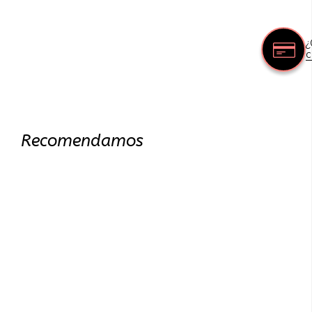
¿
c
Recomendamos