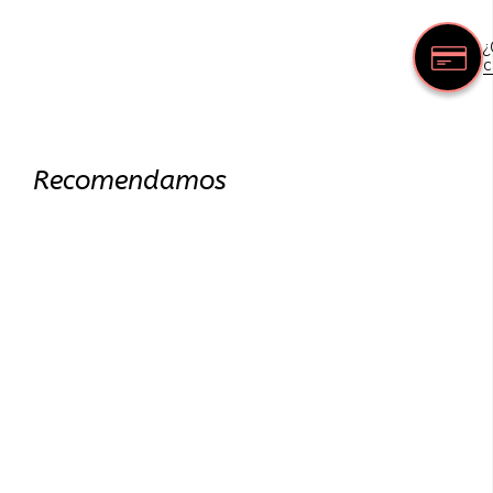
¿
c
Recomendamos