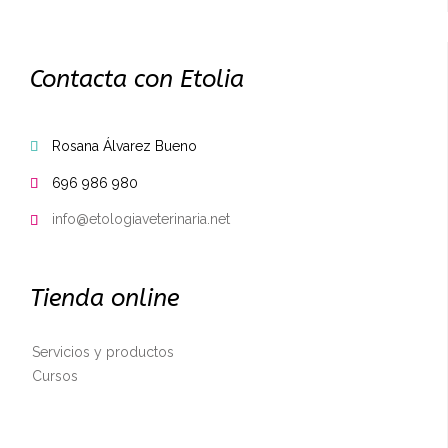
Contacta con Etolia
Rosana Álvarez Bueno

696 986 980

info@etologiaveterinaria.net

Tienda online
Servicios y productos
Cursos