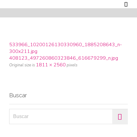

533966_10200126130330960_1885208643_n-
300x211.jpg
408123_497260860323846_616679299_n.jpg
1811 × 2560
Original size is
pixels
Buscar
Search for: