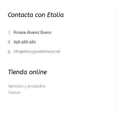
Contacta con Etolia
Rosana Álvarez Bueno

696 986 980

info@etologiaveterinaria.net

Tienda online
Servicios y productos
Cursos