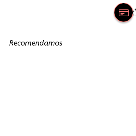
¿
c
Recomendamos