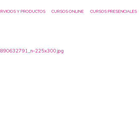
RVICIOS Y PRODUCTOS
CURSOS ONLINE
CURSOS PRESENCIALES
90632791_n-225x300.jpg