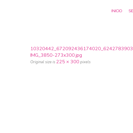
INICIO
SE
10320442_672092436174020_62427839038
IMG_3850-273x300.jpg
225 × 300
Original size is
pixels