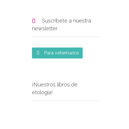

Suscríbete a nuestra
newsletter
Para veterinarios

¡Nuestros libros de
etología!