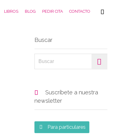
Skip

LIBROS
BLOG
PEDIR CITA
CONTACTO
to
content
Buscar
Search for:

Suscríbete a nuestra
newsletter
Para particulares
