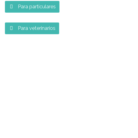
Para particulares

Para veterinarios
