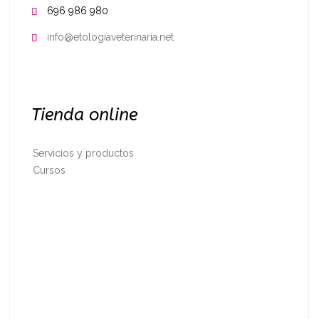
696 986 980

info@etologiaveterinaria.net

Tienda online
Servicios y productos
Cursos