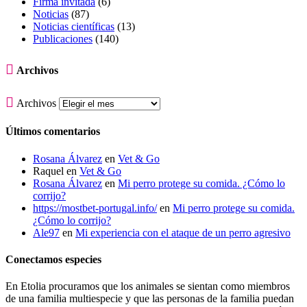
Firma invitada
(6)
Noticias
(87)
Noticias científicas
(13)
Publicaciones
(140)

Archivos

Archivos
Últimos comentarios
Rosana Álvarez
en
Vet & Go
Raquel
en
Vet & Go
Rosana Álvarez
en
Mi perro protege su comida. ¿Cómo lo
corrijo?
https://mostbet-portugal.info/
en
Mi perro protege su comida.
¿Cómo lo corrijo?
Ale97
en
Mi experiencia con el ataque de un perro agresivo
Conectamos especies
En Etolia procuramos que los animales se sientan como miembros
de una familia multiespecie y que las personas de la familia puedan