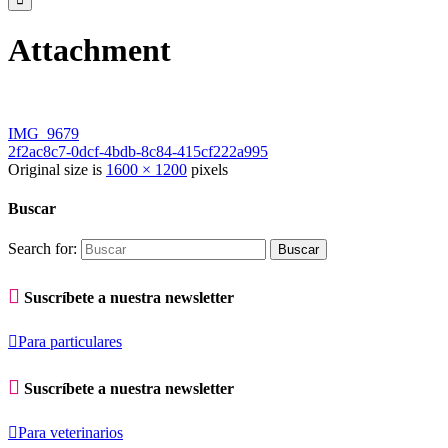
Attachment
IMG_9679
2f2ac8c7-0dcf-4bdb-8c84-415cf222a995
Original size is
1600 × 1200
pixels
Buscar
Search for:

Suscríbete a nuestra newsletter

Para particulares

Suscríbete a nuestra newsletter

Para veterinarios