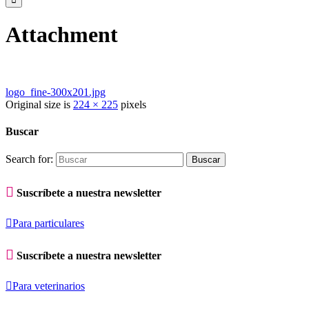
Attachment
logo_fine-300x201.jpg
Original size is
224 × 225
pixels
Buscar
Search for:

Suscríbete a nuestra newsletter

Para particulares

Suscríbete a nuestra newsletter

Para veterinarios