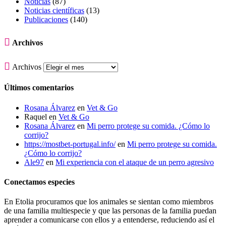
Noticias
(87)
Noticias científicas
(13)
Publicaciones
(140)

Archivos

Archivos
Últimos comentarios
Rosana Álvarez
en
Vet & Go
Raquel
en
Vet & Go
Rosana Álvarez
en
Mi perro protege su comida. ¿Cómo lo
corrijo?
https://mostbet-portugal.info/
en
Mi perro protege su comida.
¿Cómo lo corrijo?
Ale97
en
Mi experiencia con el ataque de un perro agresivo
Conectamos especies
En Etolia procuramos que los animales se sientan como miembros
de una familia multiespecie y que las personas de la familia puedan
aprender a comunicarse con ellos y a entenderse, reduciendo así el