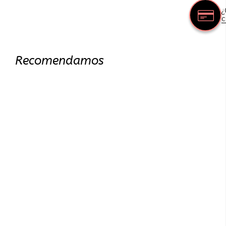
¿
c
Recomendamos