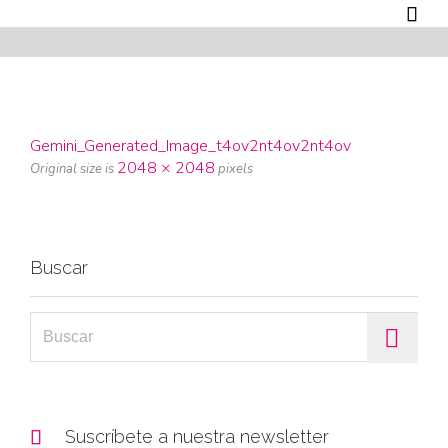

Gemini_Generated_Image_t4ov2nt4ov2nt4ov
2048 × 2048
Original size is
pixels
Buscar
Search for:

Suscríbete a nuestra newsletter