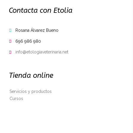
Contacta con Etolia
Rosana Álvarez Bueno

696 986 980

info@etologiaveterinaria.net

Tienda online
Servicios y productos
Cursos