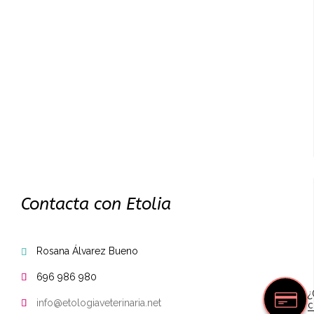
Contacta con Etolia
Rosana Álvarez Bueno

696 986 980

¿
c
info@etologiaveterinaria.net
