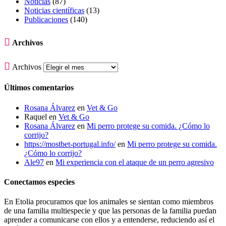
Noticias
(87)
Noticias científicas
(13)
Publicaciones
(140)

Archivos

Archivos
Últimos comentarios
Rosana Álvarez
en
Vet & Go
Raquel
en
Vet & Go
Rosana Álvarez
en
Mi perro protege su comida. ¿Cómo lo
corrijo?
https://mostbet-portugal.info/
en
Mi perro protege su comida.
¿Cómo lo corrijo?
Ale97
en
Mi experiencia con el ataque de un perro agresivo
Conectamos especies
En Etolia procuramos que los animales se sientan como miembros
de una familia multiespecie y que las personas de la familia puedan
aprender a comunicarse con ellos y a entenderse, reduciendo así el