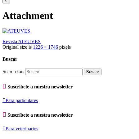
Attachment
Revista ATEUVES
Original size is
1226 × 1746
pixels
Buscar
Search for:

Suscríbete a nuestra newsletter

Para particulares

Suscríbete a nuestra newsletter

Para veterinarios