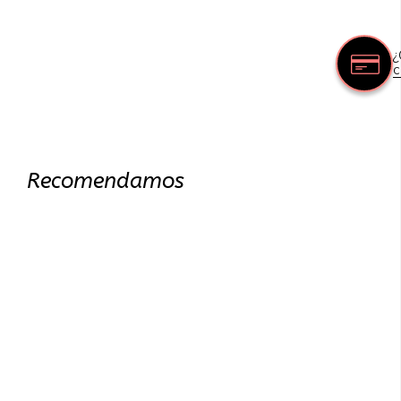
¿
c
Recomendamos