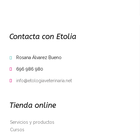
Contacta con Etolia
Rosana Álvarez Bueno

696 986 980

info@etologiaveterinaria.net

Tienda online
Servicios y productos
Cursos