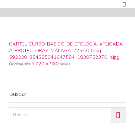

CARTEL-CURSO-BÁSICO-DE-ETOLOGÍA-APLICADA-
A-PROTECTORAS-MÁLAGA-225x300.jpg
592330_384395041647584_1830752370_n.jpg
720 × 960
Original size is
pixels
Buscar
Search for: