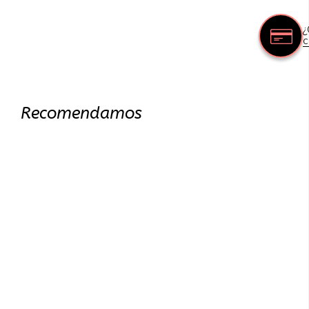
¿
c
Recomendamos