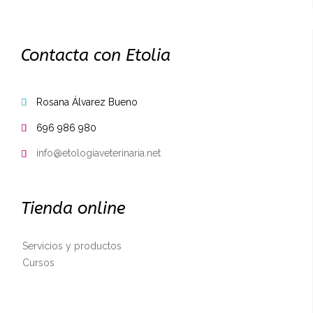
Contacta con Etolia
Rosana Álvarez Bueno

696 986 980

info@etologiaveterinaria.net

Tienda online
Servicios y productos
Cursos