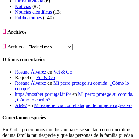
Firma invitada
(6)
Noticias
(87)
Noticias científicas
(13)
Publicaciones
(140)

Archivos

Archivos
Últimos comentarios
Rosana Álvarez
en
Vet & Go
Raquel
en
Vet & Go
Rosana Álvarez
en
Mi perro protege su comida. ¿Cómo lo
corrijo?
https://mostbet-portugal.info/
en
Mi perro protege su comida.
¿Cómo lo corrijo?
Ale97
en
Mi experiencia con el ataque de un perro agresivo
Conectamos especies
En Etolia procuramos que los animales se sientan como miembros
de una familia multiespecie y que las personas de la familia puedan