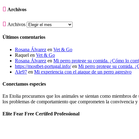

Archivos

Archivos
Últimos comentarios
Rosana Álvarez
en
Vet & Go
Raquel
en
Vet & Go
Rosana Álvarez
en
Mi perro protege su comida. ¿Cómo lo corr
https://mostbet-portugal.info/
en
Mi perro protege su comida. ¿
Ale97
en
Mi experiencia con el ataque de un perro agresivo
Conectamos especies
En Etolia procuramos que los animales se sientan como miembros de una
los problemas de comportamiento que comprometen la convivencia y g
Elite Fear Free Certifed Professional