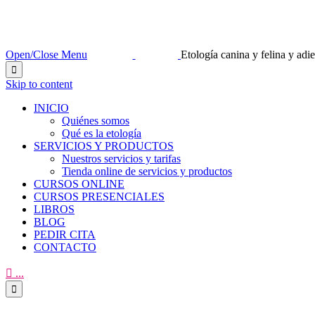
Open/Close Menu
Etología canina y felina y ad

Skip to content
INICIO
Quiénes somos
Qué es la etología
SERVICIOS Y PRODUCTOS
Nuestros servicios y tarifas
Tienda online de servicios y productos
CURSOS ONLINE
CURSOS PRESENCIALES
LIBROS
BLOG
PEDIR CITA
CONTACTO

...
