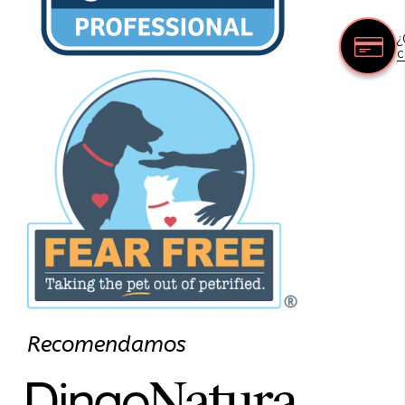
¿
c
Recomendamos